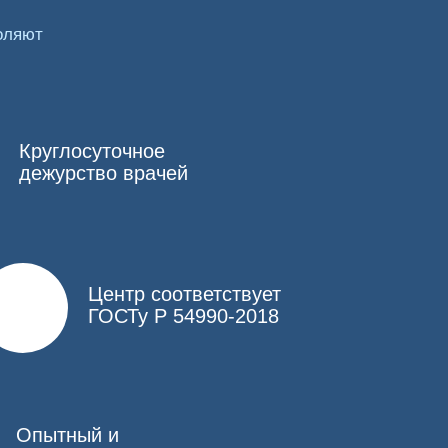
оляют
рабатывают, или лекарственные средства
 Показаниями к нему являются наличие
ы. Среди основных противопоказаний к
Круглосуточное
дежурство врачей
Центр соответствует
ГОСТу Р 54990-2018
Опытный и