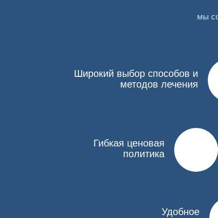
Показания и противопоказания
мы с
Большинству пациентов предлагается запретител
несовместимы с имеющимися заболеваниями, и на
заболеваний почек или печени, индивидуальная 
использованию лазера отмечаются:
Широкий выбор способов и
методов лечения
онкологические заболевания,
психические нарушения,
проблемы со свертываемостью крови,
гипертония,
Гибкая ценовая
сахарный диабет,
политика
органические поражения головного мозга.
После процедуры некоторые пациенты жалуются н
Как проводится кодирование
Удобное