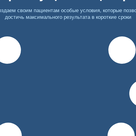
оздаем своим пациентам особые условия, которые позв
достичь максимального результата в короткие сроки
ьная терапия на основе медикаментов. Но иногда они не с
рколог предлагает лазерное кодирование от алкоголизма.
непереносимость препаратов или аллергия на их компонент
а общее недомогание, бессонницу, головокружение.