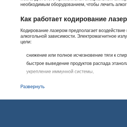
необходимым оборудованием, чтобы лечить алког
Как работает кодирование лазе
Кодирование лазером предполагает воздействие 
алкогольной зависимости. Электромагнитное излу
цели:
снижение или полное исчезновение тяги к спир
быстрое выведение продуктов распада этанола
укрепление иммунной системы,
улучшение кровообращения в сосудах головног
алкоголизма,
Развернуть
улучшение самочувствия за счет освобождения
налаживание обменных процессов,
нормализация психоэмоционального состояния
Количество сеансов зависит от самочувствия пац