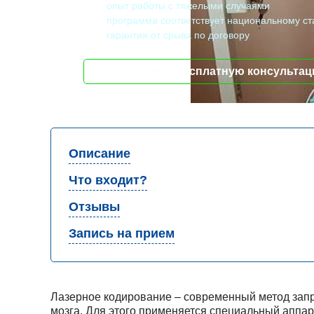
опыт работы с тяжелыми случаями
программа соответствует национальному ст
гарантия от срыва по договору
Получить бесплатную консульта
Описание
Что входит?
Отзывы
Запись на прием
Лазерное кодирование – современный метод запре
мозга. Для этого применяется специальный аппа