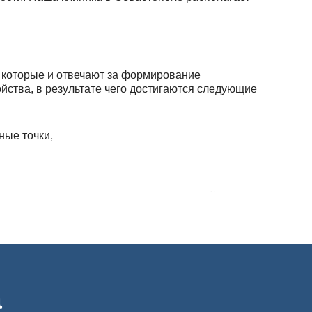
 которые и отвечают за формирование
йства, в результате чего достигаются следующие
ные точки,
ращает развитие психических заболеваний на фоне
оты внутренних органов,
а
болеваний.