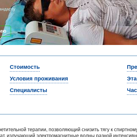
андарту
цию
Стоимость
Пре
Условия проживания
Эт
Специалисты
Час
тительной терапии, позволяющий снизить тягу к спиртному
рат, излучающий электромагнитные волны разной интенсивн