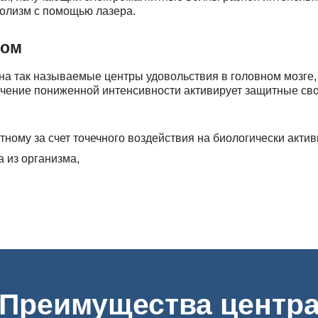
олизм с помощью лазера.
ром
на так называемые центры удовольствия в головном мозге,
чение пониженной интенсивности активирует защитные сво
тному за счет точечного воздействия на биологически актив
 из организма,
о мозга, что положительно влияет на интеллект и предотв
 организма от токсичных соединений и восстановления раб
.
Преимущества центр
иента, стажа его употребления, имеющихся хронических за