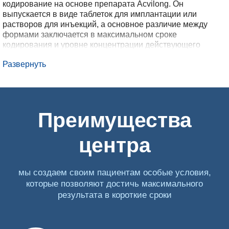
кодирование на основе препарата Acvilong. Он
выпускается в виде таблеток для имплантации или
растворов для инъекций, а основное различие между
формами заключается в максимальном сроке
кодирования и уровне концентрации действующего
вещества. В этом качестве выступает дисульфирам: он
Развернуть
встраивается в процессы расщепления этанола печенью
и мешает ему, блокируя некоторые ферменты. Если
закодироваться препаратом «Аквилонг», а потом выпить,
начнется острая интоксикация с не самыми приятными
проявлениями:
Преимущества
тошнота или рвота,
центра
учащенное сердцебиение,
боли в грудной клетке,
мы создаем своим пациентам особые условия,
тревожность и беспокойство,
которые позволяют достичь максимального
панические атаки.
результата в короткие сроки
При тяжелом отравлении повышается риск инфаркта,
нарушений сердечного ритма и угнетения сознания.