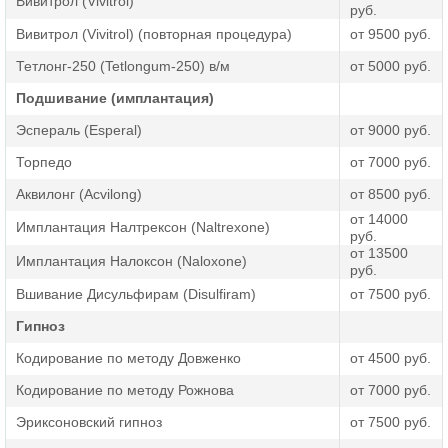
Вивитрол (Vivitrol)
сделать инъекцию на дому, но подшивание выполняется
руб.
только в стационаре. Мы гарантируем анонимное лечение
Вивитрол (Vivitrol) (повторная процедура)
от 9500 руб.
и предлагаем комплексный подход к лечению алкогольной
Тетлонг-250 (Tetlongum-250) в/м
от 5000 руб.
зависимости. По всем вопросам звоните или оставляйте
заявку на сайте.
Подшивание (имплантация)
Эспераль (Esperal)
от 9000 руб.
Торпедо
от 7000 руб.
Аквилонг (Acvilong)
от 8500 руб.
от 14000
Имплантация Налтрексон (Naltrexone)
руб.
от 13500
Имплантация Налоксон (Naloxone)
руб.
Вшивание Дисульфирам (Disulfiram)
от 7500 руб.
Гипноз
Кодирование по методу Довженко
от 4500 руб.
Кодирование по методу Рожнова
от 7000 руб.
Эриксоновский гипноз
от 7500 руб.