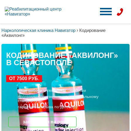
Наркологическая клиника Навигатор
›
Кодирование
«Аквилонг»
КОДИРОВАНИЕ «АКВИЛОНГ»
В СЕВАСТОПОЛЕ
ОТ 7500 РУБ.
опыт работы с тяжелыми случаями
программа соответствует национальному
стандарту
гарантия от срыва по договору
записаться на прием